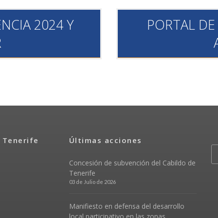
NCIA 2024 Y
PORTAL DE
R
 Tenerife
Últimas acciones
Concesión de subvención del Cabildo de
Tenerife
03 de Julio de 2026
Manifiesto en defensa del desarrollo
local participativo en las zonas