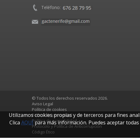
Teléfono:
© Todos los derechos reservados 2026.
Aviso Legal
Política de cookies
Utilizamos cookies propias y de terceros para fines anal
Política de privacidad
Política de accesibilidad
Clica
AQUÍ
para más información. Puedes aceptar todas l
Protocolo y Política de Anticorrupción
Código Ético